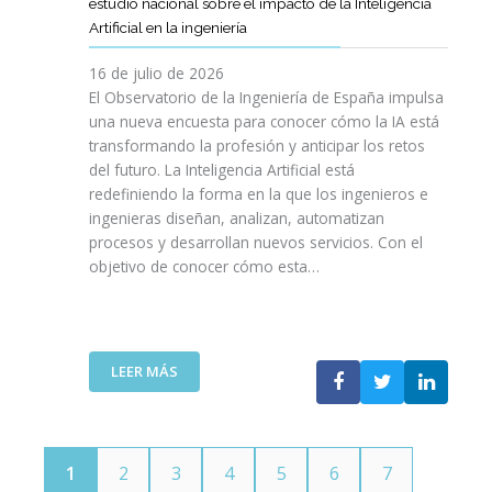
E
estudio nacional sobre el impacto de la Inteligencia
R
L
N
C
I
Artificial en la ingeniería
E
S
O
I
N
L
A
L
V
16 de julio de 2026
G
E
R
O
I
E
El Observatorio de la Ingeniería de España impulsa
M
E
G
L
N
una nueva encuesta para conocer cómo la IA está
P
L
Í
E
I
transformando la profesión y anticipar los retos
R
T
A
S
E
del futuro. La Inteligencia Artificial está
E
A
N
P
R
N
redefiniendo la forma en la que los ingenieros e
L
O
A
Í
D
ingenieras diseñan, analizan, automatizan
E
S
Ñ
A
I
procesos y desarrollan nuevos servicios. Con el
N
A
O
D
M
objetivo de conocer cómo esta…
T
L
L
E
I
O
V
A
T
E
J
A
”
E
N
O
V
L
T
V
I
:
LEER MÁS
E
O
E
D
E
C
T
N
A
L
O
E
S
C
M
C
P
O
U
N
1
2
3
4
5
6
7
O
I
N