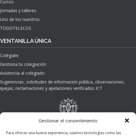
Cursos
O
Jornadas y talleres
D
E
Uno de los nuestros
L
TODOTELECOS
A
I
VENTANILLA ÚNICA
N
T
Colégiate
E
L
Gestiona tu colegiación
I
Asistencia al colegiado
G
E
Sugerencias, solicitudes de información pública, observaciones,
N
quejas, reclamaciones y apelaciones verificados ICT
C
I
A
A
R
Gestionar el consentimiento
T
I
Para ofrecer una buena experiencia, usamos tecnologías como las