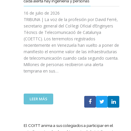
cada alerta hay ingeniería y personas
R
P
E
T
A
I
A
S
T
S
16 de julio de 2026
O
Ñ
R
I
TRIBUNA | La voz de la profesión por David Ferré,
D
A
E
N
secretario general del Col·legi Oficial d’Enginyers
E
A
F
I
L
Tècnics de Telecomunicació de Catalunya
L
U
C
I
(COETTC). Los terremotos registrados
A
E
I
N
recientemente en Venezuela han vuelto a poner de
X
R
A
I
manifiesto el enorme valor de las infraestructuras
I
Z
T
C
de telecomunicación cuando cada segundo cuenta.
I
A
I
I
Millones de personas recibieron una alerta
I
S
V
O
P
temprana en sus…
U
A
D
R
A
S
E
O
P
P
L
M
U
A
A
O
E
R
:
LEER MÁS
G
C
S
A
L
U
I
T
I
A
E
Ó
A
M
T
R
N
P
P
E
R
El COITT anima a sus colegiados a participar en el
D
O
U
C
A