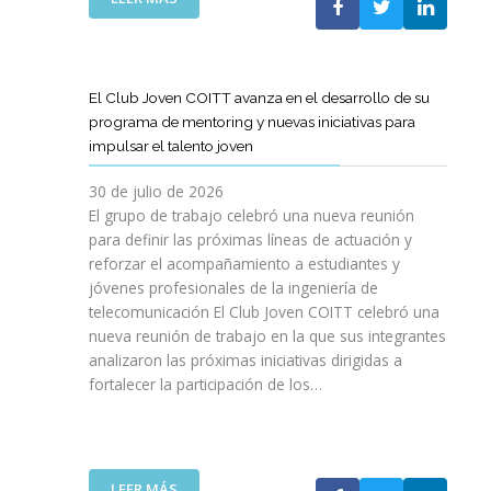
A
E
N
L
B
G
I
A
O
R
C
S
R
E
I
T
A
El Club Joven COITT avanza en el desarrollo de su
S
Ó
E
C
programa de mentoring y nuevas iniciativas para
A
N
L
I
impulsar el talento joven
C
E
Ó
O
C
N
30 de julio de 2026
N
O
C
El grupo de trabajo celebró una nueva reunión
U
M
O
para definir las próximas líneas de actuación y
N
U
N
reforzar el acompañamiento a estudiantes y
A
N
L
jóvenes profesionales de la ingeniería de
N
I
A
U
telecomunicación El Club Joven COITT celebró una
C
G
E
nueva reunión de trabajo en la que sus integrantes
A
E
V
analizaron las próximas iniciativas dirigidas a
C
N
A
fortalecer la participación de los…
I
E
E
O
R
D
N
A
I
E
L
C
S
I
:
LEER MÁS