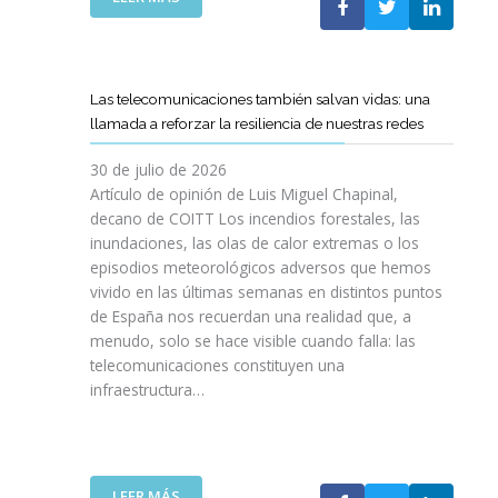
I
L
E
S
C
L
I
O
C
O
E
A
N
Las telecomunicaciones también salvan vidas: una
T
M
E
llamada a reforzar la resiliencia de nuestras redes
T
I
S
C
N
E
30 de julio de 2026
R
O
N
Artículo de opinión de Luis Miguel Chapinal,
E
D
U
decano de COITT Los incendios forestales, las
F
E
L
inundaciones, las olas de calor extremas o los
U
L
T
episodios meteorológicos adversos que hemos
E
A
R
vivido en las últimas semanas en distintos puntos
R
S
A
Z
de España nos recuerdan una realidad que, a
T
A
A
menudo, solo se hace visible cuando falla: las
E
L
N
telecomunicaciones constituyen una
L
T
L
infraestructura…
E
A
A
C
D
C
O
E
O
S
F
L
R
I
:
LEER MÁS