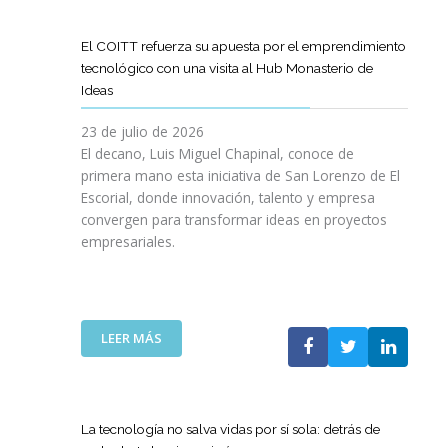
D
O
O
D
I
I
G
L
E
L
G
R
El COITT refuerza su apuesta por el emprendimiento
Á
C
I
I
A
tecnológico con una visita al Hub Monasterio de
S
A
E
T
M
Ideas
P
N
N
A
A
U
O
C
L
D
23 de julio de 2026
E
D
I
E
El decano, Luis Miguel Chapinal, conoce de
R
E
A
M
primera mano esta iniciativa de San Lorenzo de El
T
L
D
E
Escorial, donde innovación, talento y empresa
O
C
E
N
convergen para transformar ideas en proyectos
“
O
N
T
empresariales.
9
I
U
O
0
T
E
R
A
T
S
I
N
C
T
N
I
A
R
:
LEER MÁS
G
V
N
A
E
Y
E
A
S
L
N
R
C
R
C
U
S
O
E
O
E
La tecnología no salva vidas por sí sola: detrás de
A
M
D
I
V