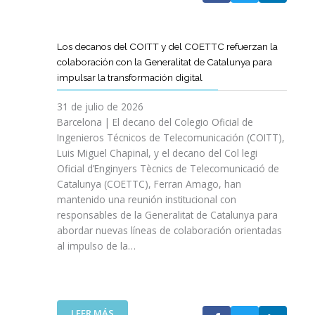
A
T
D
Los decanos del COITT y del COETTC refuerzan la
T
colaboración con la Generalitat de Catalunya para
I
impulsar la transformación digital
N
I
31 de julio de 2026
C
Barcelona | El decano del Colegio Oficial de
I
Ingenieros Técnicos de Telecomunicación (COITT),
A
Luis Miguel Chapinal, y el decano del Col legi
U
Oficial d’Enginyers Tècnics de Telecomunicació de
N
Catalunya (COETTC), Ferran Amago, han
A
mantenido una reunión institucional con
N
responsables de la Generalitat de Catalunya para
U
abordar nuevas líneas de colaboración orientadas
E
al impulso de la…
V
A
E
T
A
:
LEER MÁS