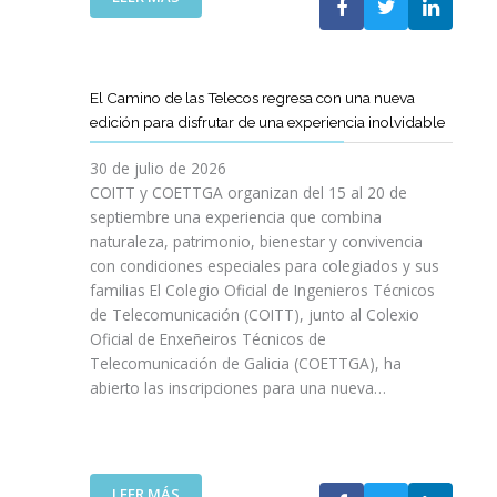
P
L
A
O
C
S
O
D
El Camino de las Telecos regresa con una nueva
N
E
edición para disfrutar de una experiencia inolvidable
L
C
A
A
30 de julio de 2026
L
N
COITT y COETTGA organizan del 15 al 20 de
L
O
septiembre una experiencia que combina
E
S
naturaleza, patrimonio, bienestar y convivencia
G
D
con condiciones especiales para colegiados y sus
A
E
D
familias El Colegio Oficial de Ingenieros Técnicos
L
A
de Telecomunicación (COITT), junto al Colexio
C
D
Oficial de Enxeñeiros Técnicos de
O
E
Telecomunicación de Galicia (COETTGA), ha
I
L
abierto las inscripciones para una nueva…
T
A
T
S
Y
E
D
M
E
:
LEER MÁS