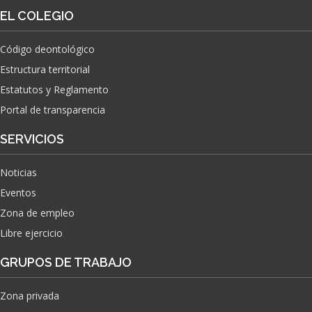
O
S
EL COLEGIO
N
O
A
N
C
Código deontológico
A
I
Estructura territorial
S
O
N
Estatutos y Reglamento
A
Portal de transparencia
L
S
SERVICIOS
O
B
Noticias
R
E
Eventos
E
Zona de empleo
L
Libre ejercicio
I
M
GRUPOS DE TRABAJO
P
A
C
Zona privada
T