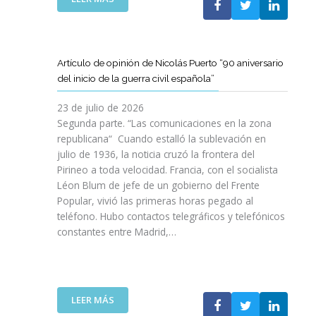
I
T
T
E
Ó
A
A
L
N
M
T
C
P
B
D
L
A
Artículo de opinión de Nicolás Puerto “90 aniversario
I
E
U
R
del inicio de la guerra civil española”
É
C
B
A
N
A
J
D
23 de julio de 2026
S
T
O
I
Segunda parte. “Las comunicaciones en la zona
A
A
V
S
republicana“ Cuando estalló la sublevación en
L
L
E
F
julio de 1936, la noticia cruzó la frontera del
V
U
N
R
Pirineo a toda velocidad. Francia, con el socialista
A
N
C
U
Léon Blum de jefe de un gobierno del Frente
N
Y
O
T
V
Popular, vivió las primeras horas pegado al
A
I
A
I
teléfono. Hubo contactos telegráficos y telefónicos
P
T
R
D
constantes entre Madrid,…
A
T
D
A
R
A
E
S
A
V
U
:
I
A
N
U
M
N
A
:
LEER MÁS
N
P
Z
E
A