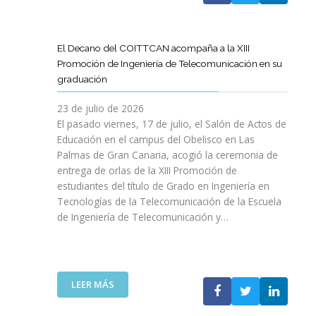
A
U
A
X
R
L
L
E
P
T
L
S
N
E
Í
A
El Decano del COITTCAN acompaña a la XIII
A
E
R
C
M
Promoción de Ingeniería de Telecomunicación en su
R
L
I
U
A
graduación
L
D
E
L
D
A
E
N
O
A
23 de julio de 2026
T
S
C
D
A
El pasado viernes, 17 de julio, el Salón de Actos de
R
A
I
E
R
Educación en el campus del Obelisco en Las
A
R
A
O
E
Palmas de Gran Canaria, acogió la ceremonia de
N
R
I
P
F
entrega de orlas de la XIII Promoción de
S
O
N
I
O
F
estudiantes del título de Grado en Ingeniería en
L
O
N
R
O
L
Tecnologías de la Telecomunicación de la Escuela
L
I
Z
R
O
de Ingeniería de Telecomunicación y…
V
Ó
A
M
D
I
N
R
A
E
D
D
L
C
S
A
E
A
I
U
B
N
:
R
LEER MÁS
Ó
P
L
I
E
E
N
R
E
C
L
S