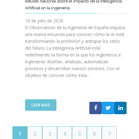
E
estudio nacional sobre el impacto de la Inteligencia
R
L
N
C
I
Artificial en la ingeniería
E
S
O
I
N
L
A
L
V
16 de julio de 2026
G
E
R
O
I
E
El Observatorio de la Ingeniería de España impulsa
M
E
G
L
N
una nueva encuesta para conocer cómo la IA está
P
L
Í
E
I
transformando la profesión y anticipar los retos
R
T
A
S
E
del futuro. La Inteligencia Artificial está
E
A
N
P
R
N
redefiniendo la forma en la que los ingenieros e
L
O
A
Í
D
ingenieras diseñan, analizan, automatizan
E
S
Ñ
A
I
procesos y desarrollan nuevos servicios. Con el
N
A
O
D
M
objetivo de conocer cómo esta…
T
L
L
E
I
O
V
A
T
E
J
A
”
E
N
O
V
L
T
V
I
:
LEER MÁS
E
O
E
D
E
C
T
N
A
L
O
E
S
C
M
C
P
O
U
N
1
2
3
4
5
6
7
O
I
N