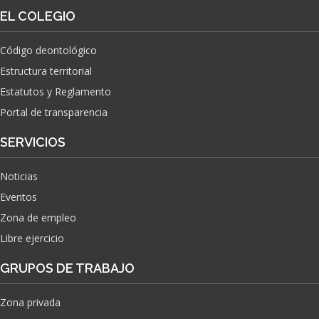
O
S
EL COLEGIO
N
O
A
N
C
Código deontológico
A
I
Estructura territorial
S
O
N
Estatutos y Reglamento
A
Portal de transparencia
L
S
SERVICIOS
O
B
Noticias
R
E
Eventos
E
Zona de empleo
L
Libre ejercicio
I
M
GRUPOS DE TRABAJO
P
A
C
Zona privada
T