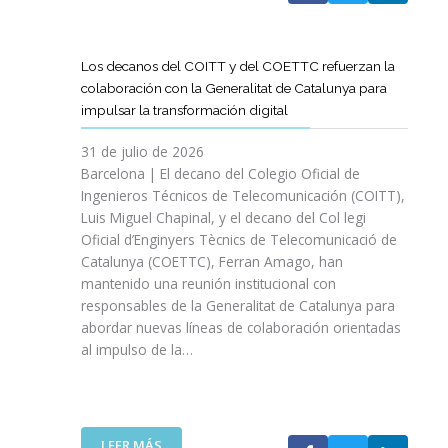
A
T
D
Los decanos del COITT y del COETTC refuerzan la
T
colaboración con la Generalitat de Catalunya para
I
impulsar la transformación digital
N
I
31 de julio de 2026
C
Barcelona | El decano del Colegio Oficial de
I
Ingenieros Técnicos de Telecomunicación (COITT),
A
Luis Miguel Chapinal, y el decano del Col legi
U
Oficial d’Enginyers Tècnics de Telecomunicació de
N
Catalunya (COETTC), Ferran Amago, han
A
mantenido una reunión institucional con
N
responsables de la Generalitat de Catalunya para
U
abordar nuevas líneas de colaboración orientadas
E
al impulso de la…
V
A
E
T
A
:
LEER MÁS