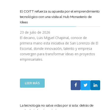
D
O
O
D
I
I
G
L
E
L
G
R
El COITT refuerza su apuesta por el emprendimiento
Á
C
I
I
A
tecnológico con una visita al Hub Monasterio de
S
A
E
T
M
Ideas
P
N
N
A
A
U
O
C
L
D
23 de julio de 2026
E
D
I
E
El decano, Luis Miguel Chapinal, conoce de
R
E
A
M
primera mano esta iniciativa de San Lorenzo de El
T
L
D
E
Escorial, donde innovación, talento y empresa
O
C
E
N
convergen para transformar ideas en proyectos
“
O
N
T
empresariales.
9
I
U
O
0
T
E
R
A
T
S
I
N
C
T
N
I
A
R
:
LEER MÁS
G
V
N
A
E
Y
E
A
S
L
N
R
C
R
C
U
S
O
E
O
E
La tecnología no salva vidas por sí sola: detrás de
A
M
D
I
V