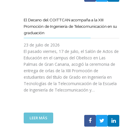
A
U
A
X
R
L
L
E
P
T
L
S
N
E
Í
A
El Decano del COITTCAN acompaña a la XIII
A
E
R
C
M
Promoción de Ingeniería de Telecomunicación en su
R
L
I
U
A
graduación
L
D
E
L
D
A
E
N
O
A
23 de julio de 2026
T
S
C
D
A
El pasado viernes, 17 de julio, el Salón de Actos de
R
A
I
E
R
Educación en el campus del Obelisco en Las
A
R
A
O
E
Palmas de Gran Canaria, acogió la ceremonia de
N
R
I
P
F
entrega de orlas de la XIII Promoción de
S
O
N
I
O
F
estudiantes del título de Grado en Ingeniería en
L
O
N
R
O
L
Tecnologías de la Telecomunicación de la Escuela
L
I
Z
R
O
de Ingeniería de Telecomunicación y…
V
Ó
A
M
D
I
N
R
A
E
D
D
L
C
S
A
E
A
I
U
B
N
:
R
LEER MÁS
Ó
P
L
I
E
E
N
R
E
C
L
S