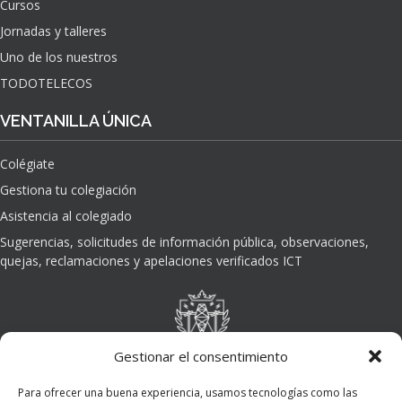
Cursos
O
Jornadas y talleres
D
E
Uno de los nuestros
L
TODOTELECOS
A
I
VENTANILLA ÚNICA
N
T
Colégiate
E
L
Gestiona tu colegiación
I
Asistencia al colegiado
G
E
Sugerencias, solicitudes de información pública, observaciones,
N
quejas, reclamaciones y apelaciones verificados ICT
C
I
A
A
R
Gestionar el consentimiento
T
I
Para ofrecer una buena experiencia, usamos tecnologías como las