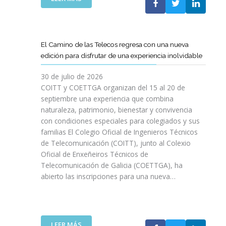
P
L
A
O
C
S
O
D
El Camino de las Telecos regresa con una nueva
N
E
edición para disfrutar de una experiencia inolvidable
L
C
A
A
30 de julio de 2026
L
N
COITT y COETTGA organizan del 15 al 20 de
L
O
septiembre una experiencia que combina
E
S
naturaleza, patrimonio, bienestar y convivencia
G
D
con condiciones especiales para colegiados y sus
A
E
D
familias El Colegio Oficial de Ingenieros Técnicos
L
A
de Telecomunicación (COITT), junto al Colexio
C
D
Oficial de Enxeñeiros Técnicos de
O
E
Telecomunicación de Galicia (COETTGA), ha
I
L
abierto las inscripciones para una nueva…
T
A
T
S
Y
E
D
M
E
:
LEER MÁS