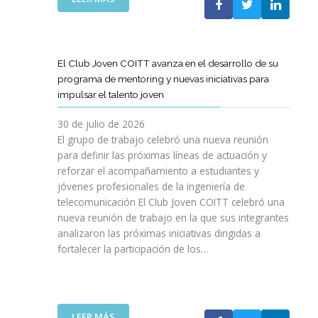
A
E
N
L
B
G
I
A
O
R
C
S
R
E
I
T
A
El Club Joven COITT avanza en el desarrollo de su
S
Ó
E
C
programa de mentoring y nuevas iniciativas para
A
N
L
I
impulsar el talento joven
C
E
Ó
O
C
N
30 de julio de 2026
N
O
C
El grupo de trabajo celebró una nueva reunión
U
M
O
para definir las próximas líneas de actuación y
N
U
N
reforzar el acompañamiento a estudiantes y
A
N
L
jóvenes profesionales de la ingeniería de
N
I
A
U
telecomunicación El Club Joven COITT celebró una
C
G
E
nueva reunión de trabajo en la que sus integrantes
A
E
V
analizaron las próximas iniciativas dirigidas a
C
N
A
fortalecer la participación de los…
I
E
E
O
R
D
N
A
I
E
L
C
S
I
:
LEER MÁS