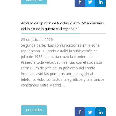
I
T
T
E
Ó
A
A
L
N
M
T
C
P
B
D
L
A
Artículo de opinión de Nicolás Puerto “90 aniversario
I
E
U
R
del inicio de la guerra civil española”
É
C
B
A
N
A
J
D
23 de julio de 2026
S
T
O
I
Segunda parte. “Las comunicaciones en la zona
A
A
V
S
republicana“ Cuando estalló la sublevación en
L
L
E
F
julio de 1936, la noticia cruzó la frontera del
V
U
N
R
Pirineo a toda velocidad. Francia, con el socialista
A
N
C
U
Léon Blum de jefe de un gobierno del Frente
N
Y
O
T
V
Popular, vivió las primeras horas pegado al
A
I
A
I
teléfono. Hubo contactos telegráficos y telefónicos
P
T
R
D
constantes entre Madrid,…
A
T
D
A
R
A
E
S
A
V
U
:
I
A
N
U
M
N
A
:
LEER MÁS
N
P
Z
E
A