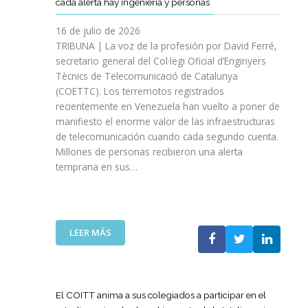
cada alerta hay ingeniería y personas
R
P
E
T
A
I
A
S
T
S
16 de julio de 2026
O
Ñ
R
I
TRIBUNA | La voz de la profesión por David Ferré,
D
A
E
N
secretario general del Col·legi Oficial d’Enginyers
E
A
F
I
L
Tècnics de Telecomunicació de Catalunya
L
U
C
I
(COETTC). Los terremotos registrados
A
E
I
N
recientemente en Venezuela han vuelto a poner de
X
R
A
I
manifiesto el enorme valor de las infraestructuras
I
Z
T
C
de telecomunicación cuando cada segundo cuenta.
I
A
I
I
Millones de personas recibieron una alerta
I
S
V
O
P
temprana en sus…
U
A
D
R
A
S
E
O
P
P
L
M
U
A
A
O
E
R
:
LEER MÁS
G
C
S
A
L
U
I
T
I
A
E
Ó
A
M
T
R
N
P
P
E
R
El COITT anima a sus colegiados a participar en el
D
O
U
C
A