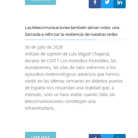
I
L
E
S
C
L
I
O
C
O
E
A
N
Las telecomunicaciones también salvan vidas: una
T
M
E
llamada a reforzar la resiliencia de nuestras redes
T
I
S
C
N
E
30 de julio de 2026
R
O
N
Artículo de opinión de Luis Miguel Chapinal,
E
D
U
decano de COITT Los incendios forestales, las
F
E
L
inundaciones, las olas de calor extremas o los
U
L
T
episodios meteorológicos adversos que hemos
E
A
R
vivido en las últimas semanas en distintos puntos
R
S
A
Z
de España nos recuerdan una realidad que, a
T
A
A
menudo, solo se hace visible cuando falla: las
E
L
N
telecomunicaciones constituyen una
L
T
L
infraestructura…
E
A
A
C
D
C
O
E
O
S
F
L
R
I
:
LEER MÁS