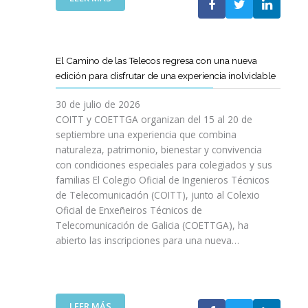
P
L
A
O
C
S
O
D
El Camino de las Telecos regresa con una nueva
N
E
edición para disfrutar de una experiencia inolvidable
L
C
A
A
30 de julio de 2026
L
N
COITT y COETTGA organizan del 15 al 20 de
L
O
septiembre una experiencia que combina
E
S
naturaleza, patrimonio, bienestar y convivencia
G
D
con condiciones especiales para colegiados y sus
A
E
D
familias El Colegio Oficial de Ingenieros Técnicos
L
A
de Telecomunicación (COITT), junto al Colexio
C
D
Oficial de Enxeñeiros Técnicos de
O
E
Telecomunicación de Galicia (COETTGA), ha
I
L
abierto las inscripciones para una nueva…
T
A
T
S
Y
E
D
M
E
:
LEER MÁS