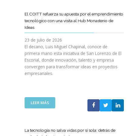
D
O
O
D
I
I
G
L
E
L
G
R
El COITT refuerza su apuesta por el emprendimiento
Á
C
I
I
A
tecnológico con una visita al Hub Monasterio de
S
A
E
T
M
Ideas
P
N
N
A
A
U
O
C
L
D
23 de julio de 2026
E
D
I
E
El decano, Luis Miguel Chapinal, conoce de
R
E
A
M
primera mano esta iniciativa de San Lorenzo de El
T
L
D
E
Escorial, donde innovación, talento y empresa
O
C
E
N
convergen para transformar ideas en proyectos
“
O
N
T
empresariales.
9
I
U
O
0
T
E
R
A
T
S
I
N
C
T
N
I
A
R
:
LEER MÁS
G
V
N
A
E
Y
E
A
S
L
N
R
C
R
C
U
S
O
E
O
E
La tecnología no salva vidas por sí sola: detrás de
A
M
D
I
V