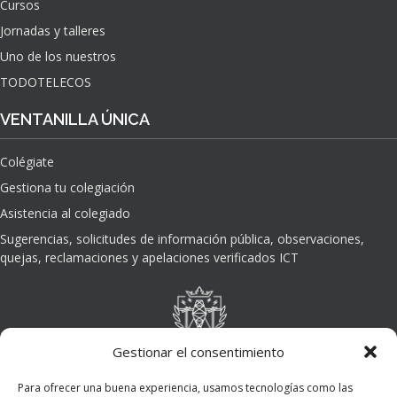
Cursos
O
Jornadas y talleres
D
E
Uno de los nuestros
L
TODOTELECOS
A
I
VENTANILLA ÚNICA
N
T
Colégiate
E
L
Gestiona tu colegiación
I
Asistencia al colegiado
G
E
Sugerencias, solicitudes de información pública, observaciones,
N
quejas, reclamaciones y apelaciones verificados ICT
C
I
A
A
R
Gestionar el consentimiento
T
I
Para ofrecer una buena experiencia, usamos tecnologías como las