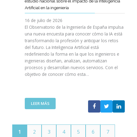
E
estudio nacional sobre el impacto de la Inteligencia
R
L
N
C
I
Artificial en la ingeniería
E
S
O
I
N
L
A
L
V
16 de julio de 2026
G
E
R
O
I
E
El Observatorio de la Ingeniería de España impulsa
M
E
G
L
N
una nueva encuesta para conocer cómo la IA está
P
L
Í
E
I
transformando la profesión y anticipar los retos
R
T
A
S
E
del futuro. La Inteligencia Artificial está
E
A
N
P
R
N
redefiniendo la forma en la que los ingenieros e
L
O
A
Í
D
ingenieras diseñan, analizan, automatizan
E
S
Ñ
A
I
procesos y desarrollan nuevos servicios. Con el
N
A
O
D
M
objetivo de conocer cómo esta…
T
L
L
E
I
O
V
A
T
E
J
A
”
E
N
O
V
L
T
V
I
:
LEER MÁS
E
O
E
D
E
C
T
N
A
L
O
E
S
C
M
C
P
O
U
N
1
2
3
4
5
6
7
O
I
N