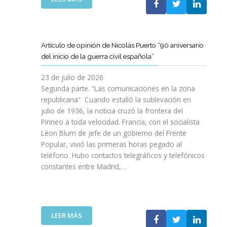
I
T
T
E
Ó
A
A
L
N
M
T
C
P
B
D
L
A
Artículo de opinión de Nicolás Puerto “90 aniversario
I
E
U
R
del inicio de la guerra civil española”
É
C
B
A
N
A
J
D
23 de julio de 2026
S
T
O
I
Segunda parte. “Las comunicaciones en la zona
A
A
V
S
republicana“ Cuando estalló la sublevación en
L
L
E
F
julio de 1936, la noticia cruzó la frontera del
V
U
N
R
Pirineo a toda velocidad. Francia, con el socialista
A
N
C
U
Léon Blum de jefe de un gobierno del Frente
N
Y
O
T
V
Popular, vivió las primeras horas pegado al
A
I
A
I
teléfono. Hubo contactos telegráficos y telefónicos
P
T
R
D
constantes entre Madrid,…
A
T
D
A
R
A
E
S
A
V
U
:
I
A
N
U
M
N
A
:
LEER MÁS
N
P
Z
E
A