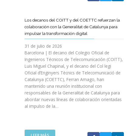
A
T
D
Los decanos del COITT y del COETTC refuerzan la
T
colaboración con la Generalitat de Catalunya para
I
impulsar la transformación digital
N
I
31 de julio de 2026
C
Barcelona | El decano del Colegio Oficial de
I
Ingenieros Técnicos de Telecomunicación (COITT),
A
Luis Miguel Chapinal, y el decano del Col legi
U
Oficial d’Enginyers Tècnics de Telecomunicació de
N
Catalunya (COETTC), Ferran Amago, han
A
mantenido una reunión institucional con
N
responsables de la Generalitat de Catalunya para
U
abordar nuevas líneas de colaboración orientadas
E
al impulso de la…
V
A
E
T
A
:
LEER MÁS