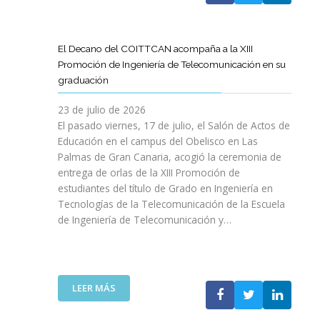
A
U
A
X
R
L
L
E
P
T
L
S
N
E
Í
A
El Decano del COITTCAN acompaña a la XIII
A
E
R
C
M
Promoción de Ingeniería de Telecomunicación en su
R
L
I
U
A
graduación
L
D
E
L
D
A
E
N
O
A
23 de julio de 2026
T
S
C
D
A
El pasado viernes, 17 de julio, el Salón de Actos de
R
A
I
E
R
Educación en el campus del Obelisco en Las
A
R
A
O
E
Palmas de Gran Canaria, acogió la ceremonia de
N
R
I
P
F
entrega de orlas de la XIII Promoción de
S
O
N
I
O
F
estudiantes del título de Grado en Ingeniería en
L
O
N
R
O
L
Tecnologías de la Telecomunicación de la Escuela
L
I
Z
R
O
de Ingeniería de Telecomunicación y…
V
Ó
A
M
D
I
N
R
A
E
D
D
L
C
S
A
E
A
I
U
B
N
:
R
LEER MÁS
Ó
P
L
I
E
E
N
R
E
C
L
S