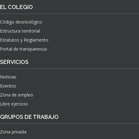
O
S
EL COLEGIO
N
O
A
N
C
Código deontológico
A
I
Estructura territorial
S
O
N
Estatutos y Reglamento
A
Portal de transparencia
L
S
SERVICIOS
O
B
Noticias
R
E
Eventos
E
Zona de empleo
L
Libre ejercicio
I
M
GRUPOS DE TRABAJO
P
A
C
Zona privada
T