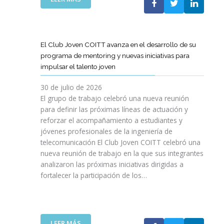
A
E
N
L
B
G
I
A
O
R
C
S
R
E
I
T
A
El Club Joven COITT avanza en el desarrollo de su
S
Ó
E
C
programa de mentoring y nuevas iniciativas para
A
N
L
I
impulsar el talento joven
C
E
Ó
O
C
N
30 de julio de 2026
N
O
C
El grupo de trabajo celebró una nueva reunión
U
M
O
para definir las próximas líneas de actuación y
N
U
N
reforzar el acompañamiento a estudiantes y
A
N
L
jóvenes profesionales de la ingeniería de
N
I
A
U
telecomunicación El Club Joven COITT celebró una
C
G
E
nueva reunión de trabajo en la que sus integrantes
A
E
V
analizaron las próximas iniciativas dirigidas a
C
N
A
fortalecer la participación de los…
I
E
E
O
R
D
N
A
I
E
L
C
S
I
:
LEER MÁS