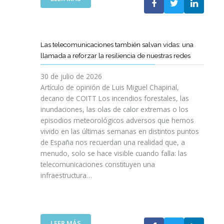
I
L
E
S
C
L
I
O
C
O
E
A
N
Las telecomunicaciones también salvan vidas: una
T
M
E
llamada a reforzar la resiliencia de nuestras redes
T
I
S
C
N
E
30 de julio de 2026
R
O
N
Artículo de opinión de Luis Miguel Chapinal,
E
D
U
decano de COITT Los incendios forestales, las
F
E
L
inundaciones, las olas de calor extremas o los
U
L
T
episodios meteorológicos adversos que hemos
E
A
R
vivido en las últimas semanas en distintos puntos
R
S
A
Z
de España nos recuerdan una realidad que, a
T
A
A
menudo, solo se hace visible cuando falla: las
E
L
N
telecomunicaciones constituyen una
L
T
L
infraestructura…
E
A
A
C
D
C
O
E
O
S
F
L
R
I
:
LEER MÁS