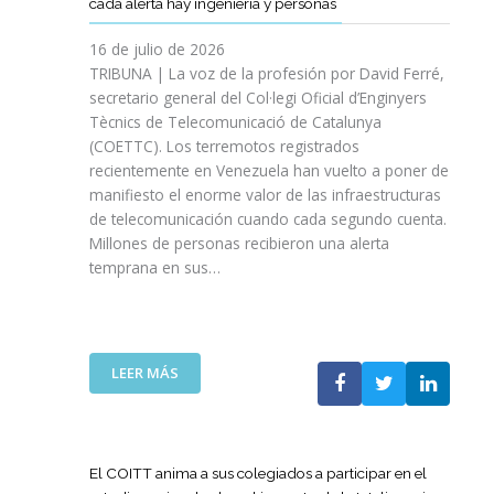
cada alerta hay ingeniería y personas
R
P
E
T
A
I
A
S
T
S
16 de julio de 2026
O
Ñ
R
I
TRIBUNA | La voz de la profesión por David Ferré,
D
A
E
N
secretario general del Col·legi Oficial d’Enginyers
E
A
F
I
L
Tècnics de Telecomunicació de Catalunya
L
U
C
I
(COETTC). Los terremotos registrados
A
E
I
N
recientemente en Venezuela han vuelto a poner de
X
R
A
I
manifiesto el enorme valor de las infraestructuras
I
Z
T
C
de telecomunicación cuando cada segundo cuenta.
I
A
I
I
Millones de personas recibieron una alerta
I
S
V
O
P
temprana en sus…
U
A
D
R
A
S
E
O
P
P
L
M
U
A
A
O
E
R
:
LEER MÁS
G
C
S
A
L
U
I
T
I
A
E
Ó
A
M
T
R
N
P
P
E
R
El COITT anima a sus colegiados a participar en el
D
O
U
C
A