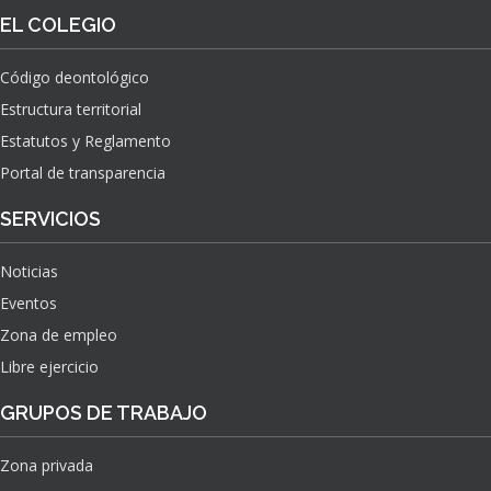
O
S
EL COLEGIO
N
O
A
N
C
Código deontológico
A
I
Estructura territorial
S
O
N
Estatutos y Reglamento
A
Portal de transparencia
L
S
SERVICIOS
O
B
Noticias
R
E
Eventos
E
Zona de empleo
L
Libre ejercicio
I
M
GRUPOS DE TRABAJO
P
A
C
Zona privada
T