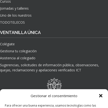
Cursos
O
Jornadas y talleres
D
E
Uno de los nuestros
L
TODOTELECOS
A
I
VENTANILLA ÚNICA
N
T
Colégiate
E
L
Gestiona tu colegiación
I
Asistencia al colegiado
G
E
Sugerencias, solicitudes de información pública, observaciones,
N
quejas, reclamaciones y apelaciones verificados ICT
C
I
A
A
R
Gestionar el consentimiento
T
I
Para ofrecer una buena experiencia, usamos tecnologías como las