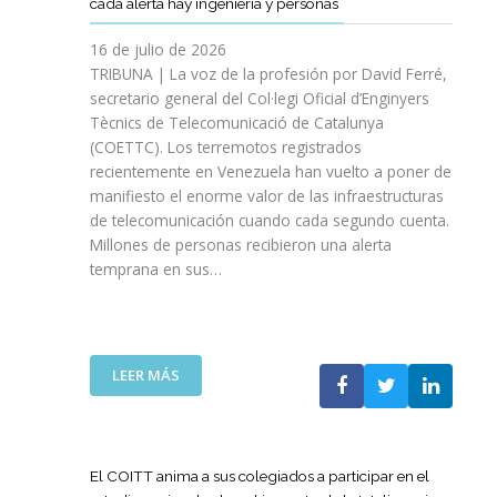
cada alerta hay ingeniería y personas
R
P
E
T
A
I
A
S
T
S
16 de julio de 2026
O
Ñ
R
I
TRIBUNA | La voz de la profesión por David Ferré,
D
A
E
N
secretario general del Col·legi Oficial d’Enginyers
E
A
F
I
L
Tècnics de Telecomunicació de Catalunya
L
U
C
I
(COETTC). Los terremotos registrados
A
E
I
N
recientemente en Venezuela han vuelto a poner de
X
R
A
I
manifiesto el enorme valor de las infraestructuras
I
Z
T
C
de telecomunicación cuando cada segundo cuenta.
I
A
I
I
Millones de personas recibieron una alerta
I
S
V
O
P
temprana en sus…
U
A
D
R
A
S
E
O
P
P
L
M
U
A
A
O
E
R
:
LEER MÁS
G
C
S
A
L
U
I
T
I
A
E
Ó
A
M
T
R
N
P
P
E
R
El COITT anima a sus colegiados a participar en el
D
O
U
C
A