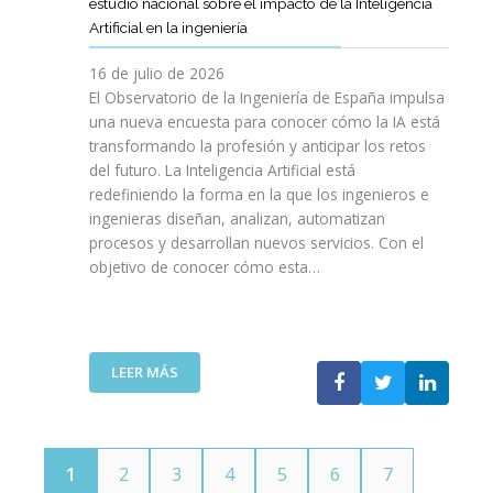
E
estudio nacional sobre el impacto de la Inteligencia
R
L
N
C
I
Artificial en la ingeniería
E
S
O
I
N
L
A
L
V
16 de julio de 2026
G
E
R
O
I
E
El Observatorio de la Ingeniería de España impulsa
M
E
G
L
N
una nueva encuesta para conocer cómo la IA está
P
L
Í
E
I
transformando la profesión y anticipar los retos
R
T
A
S
E
del futuro. La Inteligencia Artificial está
E
A
N
P
R
N
redefiniendo la forma en la que los ingenieros e
L
O
A
Í
D
ingenieras diseñan, analizan, automatizan
E
S
Ñ
A
I
procesos y desarrollan nuevos servicios. Con el
N
A
O
D
M
objetivo de conocer cómo esta…
T
L
L
E
I
O
V
A
T
E
J
A
”
E
N
O
V
L
T
V
I
:
LEER MÁS
E
O
E
D
E
C
T
N
A
L
O
E
S
C
M
C
P
O
U
N
1
2
3
4
5
6
7
O
I
N