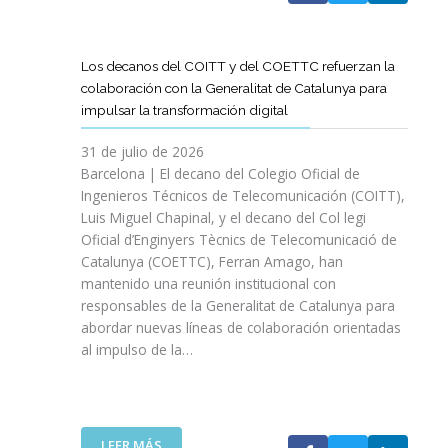
A
T
D
Los decanos del COITT y del COETTC refuerzan la
T
colaboración con la Generalitat de Catalunya para
I
impulsar la transformación digital
N
I
31 de julio de 2026
C
Barcelona | El decano del Colegio Oficial de
I
Ingenieros Técnicos de Telecomunicación (COITT),
A
Luis Miguel Chapinal, y el decano del Col legi
U
Oficial d’Enginyers Tècnics de Telecomunicació de
N
Catalunya (COETTC), Ferran Amago, han
A
mantenido una reunión institucional con
N
responsables de la Generalitat de Catalunya para
U
abordar nuevas líneas de colaboración orientadas
E
al impulso de la…
V
A
E
T
A
:
LEER MÁS