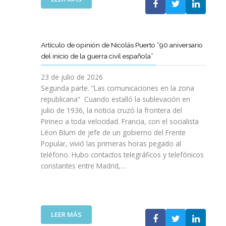
I
T
T
E
Ó
A
A
L
N
M
T
C
P
B
D
L
A
Artículo de opinión de Nicolás Puerto “90 aniversario
I
E
U
R
del inicio de la guerra civil española”
É
C
B
A
N
A
J
D
23 de julio de 2026
S
T
O
I
Segunda parte. “Las comunicaciones en la zona
A
A
V
S
republicana“ Cuando estalló la sublevación en
L
L
E
F
julio de 1936, la noticia cruzó la frontera del
V
U
N
R
Pirineo a toda velocidad. Francia, con el socialista
A
N
C
U
Léon Blum de jefe de un gobierno del Frente
N
Y
O
T
V
Popular, vivió las primeras horas pegado al
A
I
A
I
teléfono. Hubo contactos telegráficos y telefónicos
P
T
R
D
constantes entre Madrid,…
A
T
D
A
R
A
E
S
A
V
U
:
I
A
N
U
M
N
A
:
LEER MÁS
N
P
Z
E
A