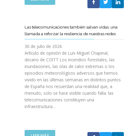
I
L
E
S
C
L
I
O
C
O
E
A
N
Las telecomunicaciones también salvan vidas: una
T
M
E
llamada a reforzar la resiliencia de nuestras redes
T
I
S
C
N
E
30 de julio de 2026
R
O
N
Artículo de opinión de Luis Miguel Chapinal,
E
D
U
decano de COITT Los incendios forestales, las
F
E
L
inundaciones, las olas de calor extremas o los
U
L
T
episodios meteorológicos adversos que hemos
E
A
R
vivido en las últimas semanas en distintos puntos
R
S
A
Z
de España nos recuerdan una realidad que, a
T
A
A
menudo, solo se hace visible cuando falla: las
E
L
N
telecomunicaciones constituyen una
L
T
L
infraestructura…
E
A
A
C
D
C
O
E
O
S
F
L
R
I
:
LEER MÁS