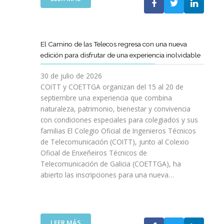
P
L
A
O
C
S
O
D
El Camino de las Telecos regresa con una nueva
N
E
edición para disfrutar de una experiencia inolvidable
L
C
A
A
30 de julio de 2026
L
N
COITT y COETTGA organizan del 15 al 20 de
L
O
septiembre una experiencia que combina
E
S
naturaleza, patrimonio, bienestar y convivencia
G
D
con condiciones especiales para colegiados y sus
A
E
D
familias El Colegio Oficial de Ingenieros Técnicos
L
A
de Telecomunicación (COITT), junto al Colexio
C
D
Oficial de Enxeñeiros Técnicos de
O
E
Telecomunicación de Galicia (COETTGA), ha
I
L
abierto las inscripciones para una nueva…
T
A
T
S
Y
E
D
M
E
:
LEER MÁS