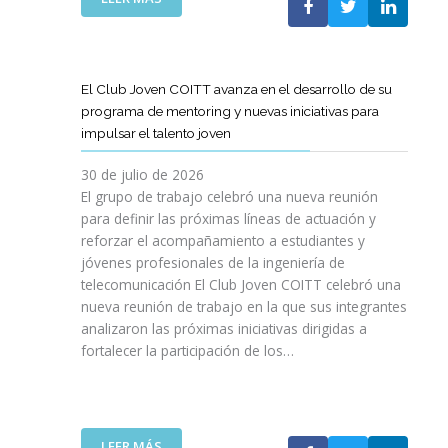
A
E
N
L
B
G
I
A
O
R
C
S
R
E
I
T
A
El Club Joven COITT avanza en el desarrollo de su
S
Ó
E
C
programa de mentoring y nuevas iniciativas para
A
N
L
I
impulsar el talento joven
C
E
Ó
O
C
N
30 de julio de 2026
N
O
C
El grupo de trabajo celebró una nueva reunión
U
M
O
para definir las próximas líneas de actuación y
N
U
N
reforzar el acompañamiento a estudiantes y
A
N
L
jóvenes profesionales de la ingeniería de
N
I
A
U
telecomunicación El Club Joven COITT celebró una
C
G
E
nueva reunión de trabajo en la que sus integrantes
A
E
V
analizaron las próximas iniciativas dirigidas a
C
N
A
fortalecer la participación de los…
I
E
E
O
R
D
N
A
I
E
L
C
S
I
:
LEER MÁS