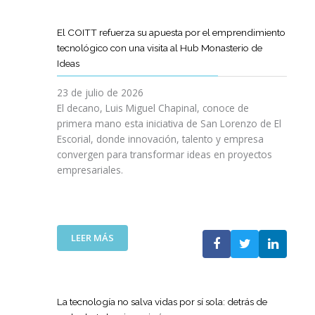
D
O
O
D
I
I
G
L
E
L
G
R
El COITT refuerza su apuesta por el emprendimiento
Á
C
I
I
A
tecnológico con una visita al Hub Monasterio de
S
A
E
T
M
Ideas
P
N
N
A
A
U
O
C
L
D
23 de julio de 2026
E
D
I
E
El decano, Luis Miguel Chapinal, conoce de
R
E
A
M
primera mano esta iniciativa de San Lorenzo de El
T
L
D
E
Escorial, donde innovación, talento y empresa
O
C
E
N
convergen para transformar ideas en proyectos
“
O
N
T
empresariales.
9
I
U
O
0
T
E
R
A
T
S
I
N
C
T
N
I
A
R
:
LEER MÁS
G
V
N
A
E
Y
E
A
S
L
N
R
C
R
C
U
S
O
E
O
E
La tecnología no salva vidas por sí sola: detrás de
A
M
D
I
V