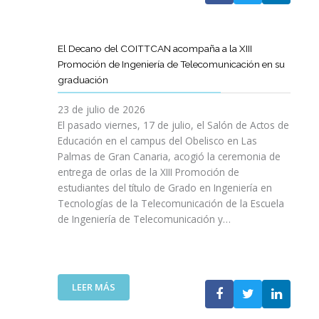
A
U
A
X
R
L
L
E
P
T
L
S
N
E
Í
A
El Decano del COITTCAN acompaña a la XIII
A
E
R
C
M
Promoción de Ingeniería de Telecomunicación en su
R
L
I
U
A
graduación
L
D
E
L
D
A
E
N
O
A
23 de julio de 2026
T
S
C
D
A
El pasado viernes, 17 de julio, el Salón de Actos de
R
A
I
E
R
Educación en el campus del Obelisco en Las
A
R
A
O
E
Palmas de Gran Canaria, acogió la ceremonia de
N
R
I
P
F
entrega de orlas de la XIII Promoción de
S
O
N
I
O
F
estudiantes del título de Grado en Ingeniería en
L
O
N
R
O
L
Tecnologías de la Telecomunicación de la Escuela
L
I
Z
R
O
de Ingeniería de Telecomunicación y…
V
Ó
A
M
D
I
N
R
A
E
D
D
L
C
S
A
E
A
I
U
B
N
:
R
LEER MÁS
Ó
P
L
I
E
E
N
R
E
C
L
S