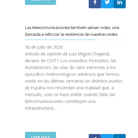
I
L
E
S
C
L
I
O
C
O
E
A
N
Las telecomunicaciones también salvan vidas: una
T
M
E
llamada a reforzar la resiliencia de nuestras redes
T
I
S
C
N
E
30 de julio de 2026
R
O
N
Artículo de opinión de Luis Miguel Chapinal,
E
D
U
decano de COITT Los incendios forestales, las
F
E
L
inundaciones, las olas de calor extremas o los
U
L
T
episodios meteorológicos adversos que hemos
E
A
R
vivido en las últimas semanas en distintos puntos
R
S
A
Z
de España nos recuerdan una realidad que, a
T
A
A
menudo, solo se hace visible cuando falla: las
E
L
N
telecomunicaciones constituyen una
L
T
L
infraestructura…
E
A
A
C
D
C
O
E
O
S
F
L
R
I
:
LEER MÁS