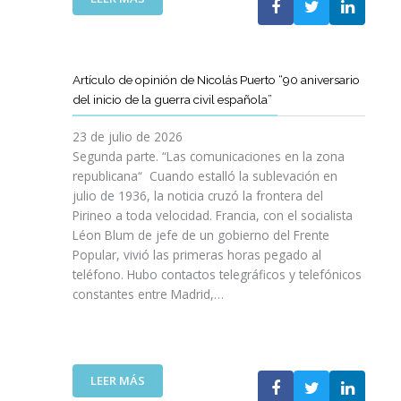
I
T
T
E
Ó
A
A
L
N
M
T
C
P
B
D
L
A
Artículo de opinión de Nicolás Puerto “90 aniversario
I
E
U
R
del inicio de la guerra civil española”
É
C
B
A
N
A
J
D
23 de julio de 2026
S
T
O
I
Segunda parte. “Las comunicaciones en la zona
A
A
V
S
republicana“ Cuando estalló la sublevación en
L
L
E
F
julio de 1936, la noticia cruzó la frontera del
V
U
N
R
Pirineo a toda velocidad. Francia, con el socialista
A
N
C
U
Léon Blum de jefe de un gobierno del Frente
N
Y
O
T
V
Popular, vivió las primeras horas pegado al
A
I
A
I
teléfono. Hubo contactos telegráficos y telefónicos
P
T
R
D
constantes entre Madrid,…
A
T
D
A
R
A
E
S
A
V
U
:
I
A
N
U
M
N
A
:
LEER MÁS
N
P
Z
E
A