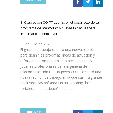
A
E
N
L
B
G
I
A
O
R
C
S
R
E
I
T
A
El Club Joven COITT avanza en el desarrollo de su
S
Ó
E
C
programa de mentoring y nuevas iniciativas para
A
N
L
I
impulsar el talento joven
C
E
Ó
O
C
N
30 de julio de 2026
N
O
C
El grupo de trabajo celebró una nueva reunión
U
M
O
para definir las próximas líneas de actuación y
N
U
N
reforzar el acompañamiento a estudiantes y
A
N
L
jóvenes profesionales de la ingeniería de
N
I
A
U
telecomunicación El Club Joven COITT celebró una
C
G
E
nueva reunión de trabajo en la que sus integrantes
A
E
V
analizaron las próximas iniciativas dirigidas a
C
N
A
fortalecer la participación de los…
I
E
E
O
R
D
N
A
I
E
L
C
S
I
:
LEER MÁS