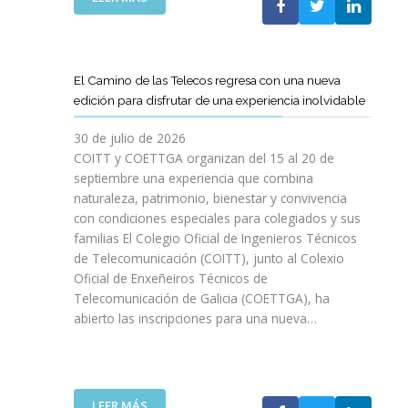
P
L
A
O
C
S
O
D
El Camino de las Telecos regresa con una nueva
N
E
edición para disfrutar de una experiencia inolvidable
L
C
A
A
30 de julio de 2026
L
N
COITT y COETTGA organizan del 15 al 20 de
L
O
septiembre una experiencia que combina
E
S
naturaleza, patrimonio, bienestar y convivencia
G
D
con condiciones especiales para colegiados y sus
A
E
D
familias El Colegio Oficial de Ingenieros Técnicos
L
A
de Telecomunicación (COITT), junto al Colexio
C
D
Oficial de Enxeñeiros Técnicos de
O
E
Telecomunicación de Galicia (COETTGA), ha
I
L
abierto las inscripciones para una nueva…
T
A
T
S
Y
E
D
M
E
:
LEER MÁS