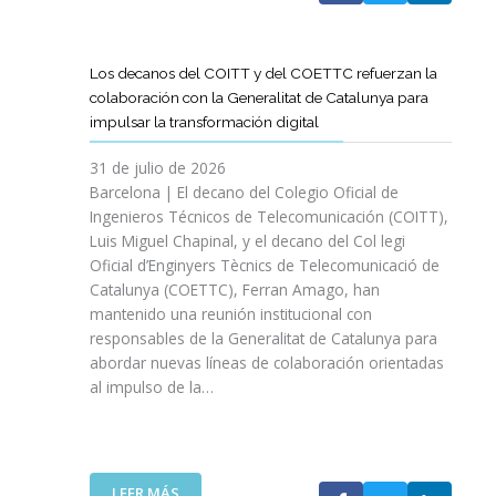
A
T
D
Los decanos del COITT y del COETTC refuerzan la
T
colaboración con la Generalitat de Catalunya para
I
impulsar la transformación digital
N
I
31 de julio de 2026
C
Barcelona | El decano del Colegio Oficial de
I
Ingenieros Técnicos de Telecomunicación (COITT),
A
Luis Miguel Chapinal, y el decano del Col legi
U
Oficial d’Enginyers Tècnics de Telecomunicació de
N
Catalunya (COETTC), Ferran Amago, han
A
mantenido una reunión institucional con
N
responsables de la Generalitat de Catalunya para
U
abordar nuevas líneas de colaboración orientadas
E
al impulso de la…
V
A
E
T
A
:
LEER MÁS