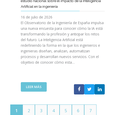
E
estudio nacional sobre el impacto de la Inteligencia
R
L
N
C
I
Artificial en la ingeniería
E
S
O
I
N
L
A
L
V
16 de julio de 2026
G
E
R
O
I
E
El Observatorio de la Ingeniería de España impulsa
M
E
G
L
N
una nueva encuesta para conocer cómo la IA está
P
L
Í
E
I
transformando la profesión y anticipar los retos
R
T
A
S
E
del futuro. La Inteligencia Artificial está
E
A
N
P
R
N
redefiniendo la forma en la que los ingenieros e
L
O
A
Í
D
ingenieras diseñan, analizan, automatizan
E
S
Ñ
A
I
procesos y desarrollan nuevos servicios. Con el
N
A
O
D
M
objetivo de conocer cómo esta…
T
L
L
E
I
O
V
A
T
E
J
A
”
E
N
O
V
L
T
V
I
:
LEER MÁS
E
O
E
D
E
C
T
N
A
L
O
E
S
C
M
C
P
O
U
N
1
2
3
4
5
6
7
O
I
N