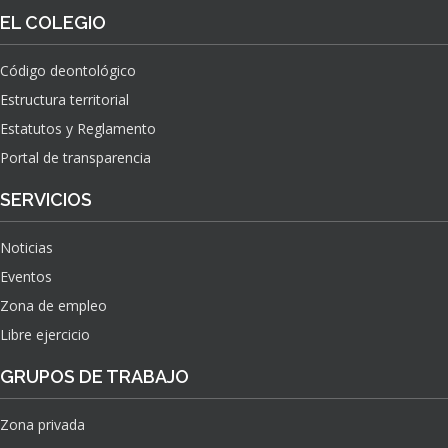
O
S
EL COLEGIO
N
O
A
N
C
Código deontológico
A
I
Estructura territorial
S
O
N
Estatutos y Reglamento
A
Portal de transparencia
L
S
SERVICIOS
O
B
Noticias
R
E
Eventos
E
Zona de empleo
L
Libre ejercicio
I
M
GRUPOS DE TRABAJO
P
A
C
Zona privada
T