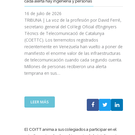
cada alerta hay ingeniería y personas
R
P
E
T
A
I
A
S
T
S
16 de julio de 2026
O
Ñ
R
I
TRIBUNA | La voz de la profesión por David Ferré,
D
A
E
N
secretario general del Col·legi Oficial d’Enginyers
E
A
F
I
L
Tècnics de Telecomunicació de Catalunya
L
U
C
I
(COETTC). Los terremotos registrados
A
E
I
N
recientemente en Venezuela han vuelto a poner de
X
R
A
I
manifiesto el enorme valor de las infraestructuras
I
Z
T
C
de telecomunicación cuando cada segundo cuenta.
I
A
I
I
Millones de personas recibieron una alerta
I
S
V
O
P
temprana en sus…
U
A
D
R
A
S
E
O
P
P
L
M
U
A
A
O
E
R
:
LEER MÁS
G
C
S
A
L
U
I
T
I
A
E
Ó
A
M
T
R
N
P
P
E
R
El COITT anima a sus colegiados a participar en el
D
O
U
C
A