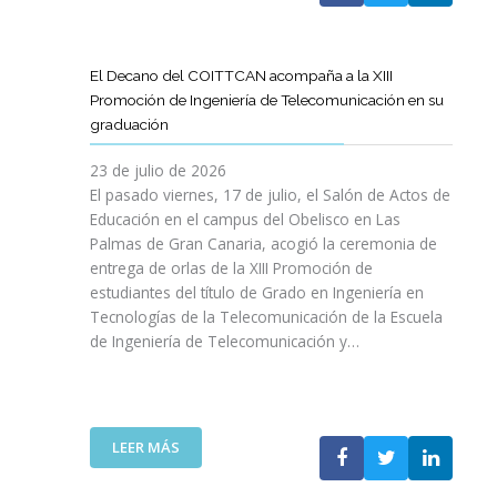
A
U
A
X
R
L
L
E
P
T
L
S
N
E
Í
A
El Decano del COITTCAN acompaña a la XIII
A
E
R
C
M
Promoción de Ingeniería de Telecomunicación en su
R
L
I
U
A
graduación
L
D
E
L
D
A
E
N
O
A
23 de julio de 2026
T
S
C
D
A
El pasado viernes, 17 de julio, el Salón de Actos de
R
A
I
E
R
Educación en el campus del Obelisco en Las
A
R
A
O
E
Palmas de Gran Canaria, acogió la ceremonia de
N
R
I
P
F
entrega de orlas de la XIII Promoción de
S
O
N
I
O
F
estudiantes del título de Grado en Ingeniería en
L
O
N
R
O
L
Tecnologías de la Telecomunicación de la Escuela
L
I
Z
R
O
de Ingeniería de Telecomunicación y…
V
Ó
A
M
D
I
N
R
A
E
D
D
L
C
S
A
E
A
I
U
B
N
:
R
LEER MÁS
Ó
P
L
I
E
E
N
R
E
C
L
S