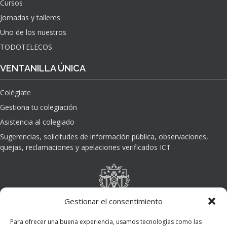
Cursos
O
Jornadas y talleres
D
E
Uno de los nuestros
L
TODOTELECOS
A
I
VENTANILLA ÚNICA
N
T
Colégiate
E
L
Gestiona tu colegiación
I
Asistencia al colegiado
G
E
Sugerencias, solicitudes de información pública, observaciones,
N
quejas, reclamaciones y apelaciones verificados ICT
C
I
A
A
R
Gestionar el consentimiento
T
I
Para ofrecer una buena experiencia, usamos tecnologías como las