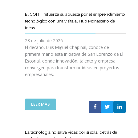
D
O
O
D
I
I
G
L
E
L
G
R
El COITT refuerza su apuesta por el emprendimiento
Á
C
I
I
A
tecnológico con una visita al Hub Monasterio de
S
A
E
T
M
Ideas
P
N
N
A
A
U
O
C
L
D
23 de julio de 2026
E
D
I
E
El decano, Luis Miguel Chapinal, conoce de
R
E
A
M
primera mano esta iniciativa de San Lorenzo de El
T
L
D
E
Escorial, donde innovación, talento y empresa
O
C
E
N
convergen para transformar ideas en proyectos
“
O
N
T
empresariales.
9
I
U
O
0
T
E
R
A
T
S
I
N
C
T
N
I
A
R
:
LEER MÁS
G
V
N
A
E
Y
E
A
S
L
N
R
C
R
C
U
S
O
E
O
E
La tecnología no salva vidas por sí sola: detrás de
A
M
D
I
V