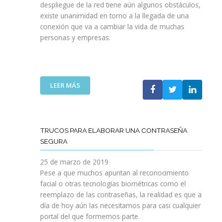
despliegue de la red tiene aún algunos obstáculos,
A
V
existe unanimidad en torno a la llegada de una
L
I
conexión que va a cambiar la vida de muchas
V
D
personas y empresas.
I
E
S
N
A
D
N
O
D
D
:
LEER MÁS
O
I
L
T
G
A
U
I
S
T
T
O
TRUCOS PARA ELABORAR UNA CONTRASEÑA
F
A
P
SEGURA
G
L
O
:
R
25 de marzo de 2019
¿
T
Pese a que muchos apuntan al reconocimiento
Q
U
facial o otras tecnologías biométricas como el
U
N
reemplazo de las contraseñas, la realidad es que a
É
I
día de hoy aún las necesitamos para casi cualquier
I
D
portal del que formemos parte.
M
A