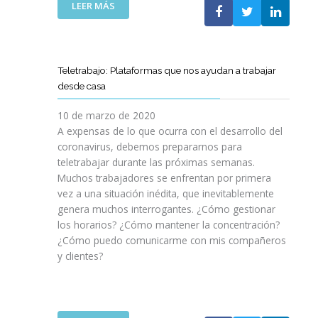
:
LEER MÁS
I
N
S
T
Teletrabajo: Plataformas que nos ayudan a trabajar
R
desde casa
U
C
10 de marzo de 2020
C
A expensas de lo que ocurra con el desarrollo del
I
coronavirus, debemos prepararnos para
O
teletrabajar durante las próximas semanas.
N
Muchos trabajadores se enfrentan por primera
E
vez a una situación inédita, que inevitablemente
S
genera muchos interrogantes. ¿Cómo gestionar
D
los horarios? ¿Cómo mantener la concentración?
E
¿Cómo puedo comunicarme con mis compañeros
A
y clientes?
C
C
E
S
O