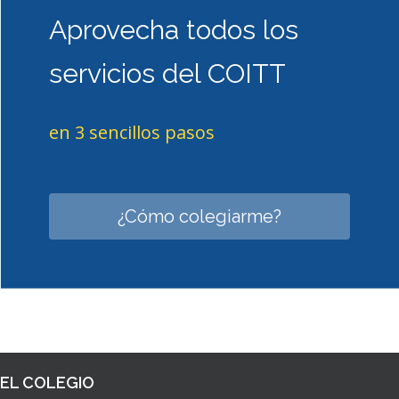
Z
Aprovecha todos los
O
N
A
servicios del COITT
P
R
I
en 3 sencillos pasos
V
A
D
A
¿Cómo colegiarme?
Y
A
V
A
N
C
E
S
EL COLEGIO