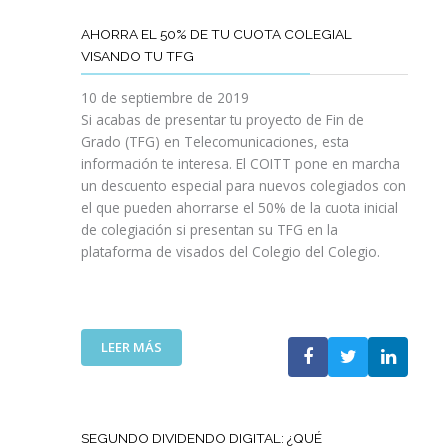
M
U
A
I
AHORRA EL 50% DE TU CUOTA COLEGIAL
S
T
VISANDO TU TFG
Q
E
U
B
10 de septiembre de 2019
E
A
Si acabas de presentar tu proyecto de Fin de
N
S
Grado (TFG) en Telecomunicaciones, esta
O
I
información te interesa. El COITT pone en marcha
S
C
un descuento especial para nuevos colegiados con
A
P
el que pueden ahorrarse el 50% de la cuota inicial
Y
A
de colegiación si presentan su TFG en la
U
R
plataforma de visados del Colegio del Colegio.
D
A
A
C
N
O
A
L
T
E
:
LEER MÁS
R
G
A
A
I
H
B
A
O
A
D
R
SEGUNDO DIVIDENDO DIGITAL: ¿QUÉ
J
O