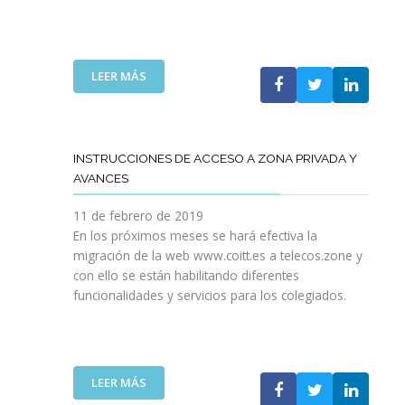
P
D
L
E
I
S
C
Q
:
LEER MÁS
A
U
T
C
E
R
I
E
U
O
L
C
INSTRUCCIONES DE ACCESO A ZONA PRIVADA Y
N
5
O
AVANCES
E
G
S
S
P
P
11 de febrero de 2019
T
R
A
En los próximos meses se hará efectiva la
I
E
R
migración de la web www.coitt.es a telecos.zone y
E
S
A
con ello se están habilitando diferentes
N
E
E
funcionalidades y servicios para los colegiados.
E
N
L
P
T
A
A
A
B
R
A
O
A
L
R
:
LEER MÁS
L
O
A
I