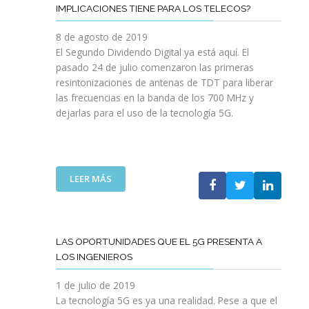
R
IMPLICACIONES TIENE PARA LOS TELECOS?
A
S
A
R
E
8 de agosto de 2019
D
L
El Segundo Dividendo Digital ya está aquí. El
E
5
pasado 24 de julio comenzaron las primeras
S
0
resintonizaciones de antenas de TDT para liberar
D
%
E
las frecuencias en la banda de los 700 MHz y
D
C
dejarlas para el uso de la tecnología 5G.
E
A
T
S
U
A
C
U
:
LEER MÁS
O
S
T
E
A
G
C
U
LAS OPORTUNIDADES QUE EL 5G PRESENTA A
O
N
LOS INGENIEROS
L
D
E
O
1 de julio de 2019
G
D
La tecnología 5G es ya una realidad. Pese a que el
I
I