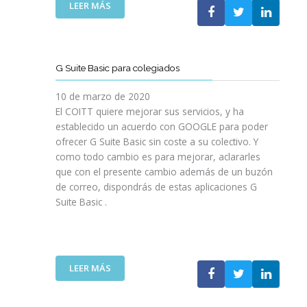
:
LEER MÁS
A
T
N
E
U
L
E
E
G Suite Basic para colegiados
V
T
A
R
10 de marzo de 2020
Z
A
El COITT quiere mejorar sus servicios, y ha
O
B
establecido un acuerdo con GOOGLE para poder
N
A
ofrecer G Suite Basic sin coste a su colectivo. Y
A
J
como todo cambio es para mejorar, aclararles
P
O
que con el presente cambio además de un buzón
R
:
de correo, dispondrás de estas aplicaciones G
I
P
V
Suite Basic .
L
A
A
D
T
A
A
F
:
LEER MÁS
O
G
R
S